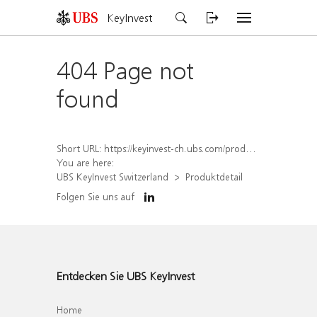
KeyInvest
404 Page not
found
Short URL:
https://keyinvest-ch.ubs.com/produkt/detail/index/isin/CH1579757472
You are here:
UBS KeyInvest Switzerland
Produktdetail
Folgen Sie uns auf
Entdecken Sie UBS KeyInvest
Home