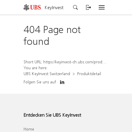
KeyInvest
404 Page not
found
Short URL:
https://keyinvest-ch.ubs.com/produkt/detail/index/isin/CH1579757563
You are here:
UBS KeyInvest Switzerland
Produktdetail
Folgen Sie uns auf
Entdecken Sie UBS KeyInvest
Home