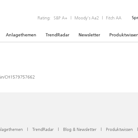
Rating:
S&P A+
|
Moody’s Aa2
|
Fitch AA
Sp
Anlagethemen
TrendRadar
Newsletter
Produktwisse
x/isin/CH1579757662
lagethemen
|
TrendRadar
|
Blog & Newsletter
|
Produktwissen
|