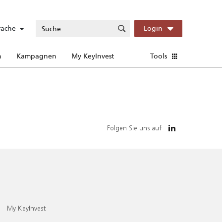
rache
Login
n
Kampagnen
My KeyInvest
Tools
Folgen Sie uns auf
My KeyInvest