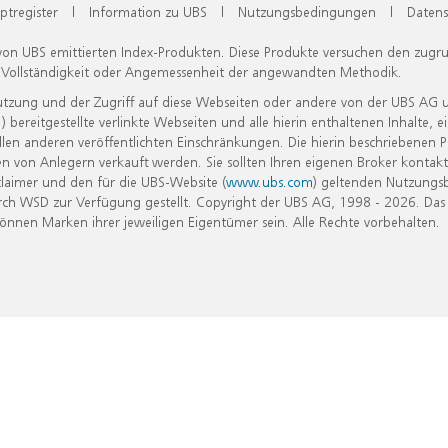
ptregister
|
Information zu UBS
|
Nutzungsbedingungen
|
Datens
 von UBS emittierten Index-Produkten. Diese Produkte versuchen den zugr
, Vollständigkeit oder Angemessenheit der angewandten Methodik.
Nutzung und der Zugriff auf diese Webseiten oder andere von der UBS AG 
eitgestellte verlinkte Webseiten und alle hierin enthaltenen Inhalte, e
allen anderen veröffentlichten Einschränkungen. Die hierin beschriebenen
n von Anlegern verkauft werden. Sie sollten Ihren eigenen Broker kontakt
laimer und den für die UBS-Website (
www.ubs.com
) geltenden Nutzungs
h WSD zur Verfügung gestellt. Copyright der UBS AG, 1998 - 2026. Das
nen Marken ihrer jeweiligen Eigentümer sein. Alle Rechte vorbehalten.