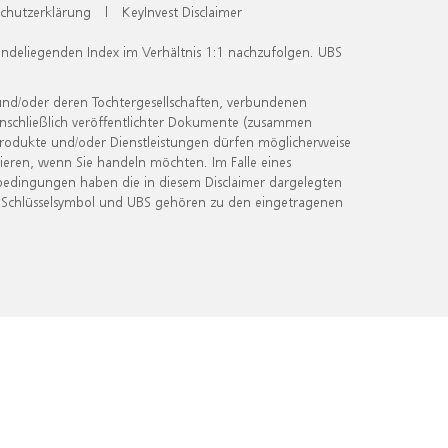
chutzerklärung
|
KeyInvest Disclaimer
undeliegenden Index im Verhältnis 1:1 nachzufolgen. UBS
und/oder deren Tochtergesellschaften, verbundenen
inschließlich veröffentlichter Dokumente (zusammen
 Produkte und/oder Dienstleistungen dürfen möglicherweise
ieren, wenn Sie handeln möchten. Im Falle eines
bedingungen haben die in diesem Disclaimer dargelegten
 Schlüsselsymbol und UBS gehören zu den eingetragenen