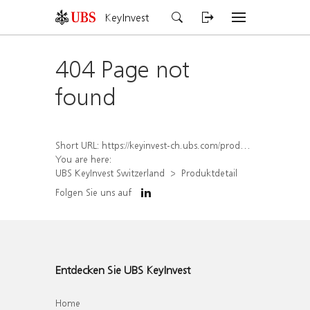
KeyInvest
404 Page not
found
Short URL:
https://keyinvest-ch.ubs.com/produkt/detail/index/isin/CH1579758074
You are here:
UBS KeyInvest Switzerland
Produktdetail
Folgen Sie uns auf
Entdecken Sie UBS KeyInvest
Home