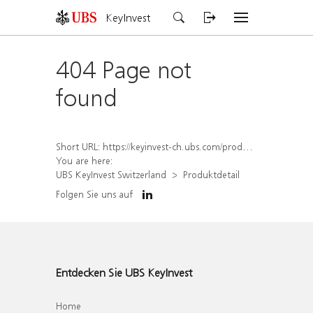
KeyInvest
404 Page not
found
Short URL:
https://keyinvest-ch.ubs.com/produkt/detail/index/isin/CH1579758116
You are here:
UBS KeyInvest Switzerland
Produktdetail
Folgen Sie uns auf
Entdecken Sie UBS KeyInvest
Home