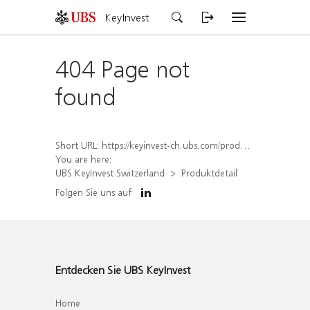
KeyInvest
404 Page not
found
Short URL:
https://keyinvest-ch.ubs.com/produkt/detail/index/isin/CH1579758496
You are here:
UBS KeyInvest Switzerland
Produktdetail
Folgen Sie uns auf
Entdecken Sie UBS KeyInvest
Home