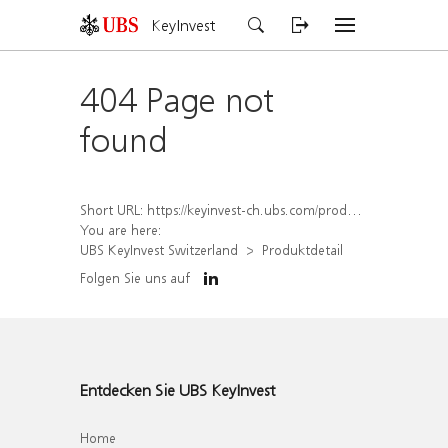
KeyInvest
404 Page not
found
Short URL:
https://keyinvest-ch.ubs.com/produkt/detail/index/isin/CH1579758520
You are here:
UBS KeyInvest Switzerland
Produktdetail
Folgen Sie uns auf
Entdecken Sie UBS KeyInvest
Home