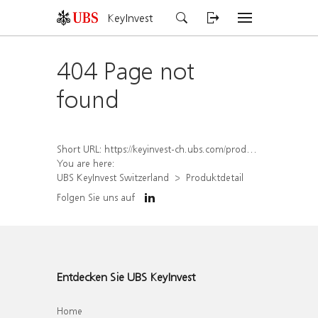
KeyInvest
404 Page not
found
Short URL:
https://keyinvest-ch.ubs.com/produkt/detail/index/isin/CH1579758561
You are here:
UBS KeyInvest Switzerland
Produktdetail
Folgen Sie uns auf
Entdecken Sie UBS KeyInvest
Home