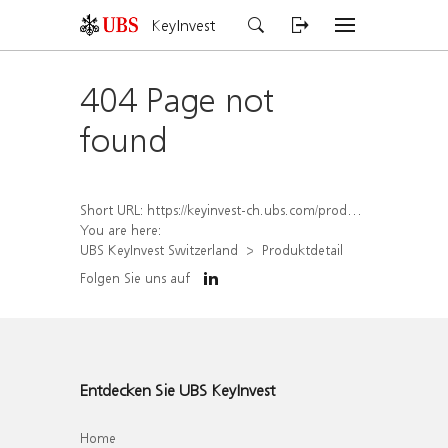
KeyInvest
404 Page not
found
Short URL:
https://keyinvest-ch.ubs.com/produkt/detail/index/isin/CH1579758819
You are here:
UBS KeyInvest Switzerland
Produktdetail
Folgen Sie uns auf
Entdecken Sie UBS KeyInvest
Home