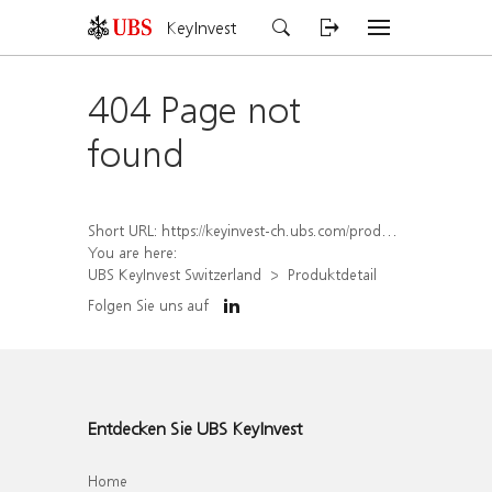
KeyInvest
404 Page not
found
Short URL:
https://keyinvest-ch.ubs.com/produkt/detail/index/isin/CH1579758827
You are here:
UBS KeyInvest Switzerland
Produktdetail
Folgen Sie uns auf
Entdecken Sie UBS KeyInvest
Home