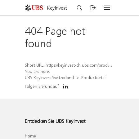
KeyInvest
404 Page not
found
Short URL:
https://keyinvest-ch.ubs.com/produkt/detail/index/isin/CH1579758892
You are here:
UBS KeyInvest Switzerland
Produktdetail
Folgen Sie uns auf
Entdecken Sie UBS KeyInvest
Home