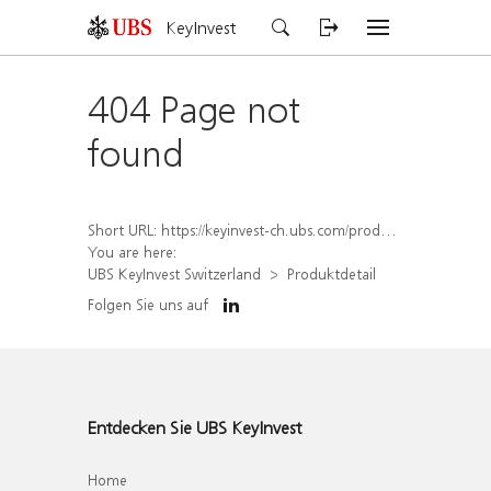
KeyInvest
404 Page not
found
Short URL:
https://keyinvest-ch.ubs.com/produkt/detail/index/isin/CH1579759254
You are here:
UBS KeyInvest Switzerland
Produktdetail
Folgen Sie uns auf
Entdecken Sie UBS KeyInvest
Home