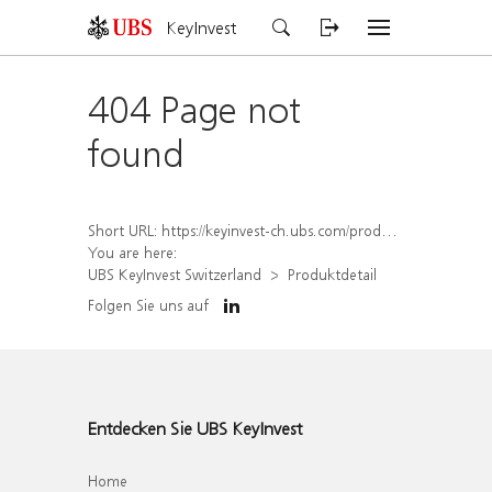
KeyInvest
404 Page not
found
Short URL:
https://keyinvest-ch.ubs.com/produkt/detail/index/isin/CH1579759387
You are here:
UBS KeyInvest Switzerland
Produktdetail
Folgen Sie uns auf
Entdecken Sie UBS KeyInvest
Home