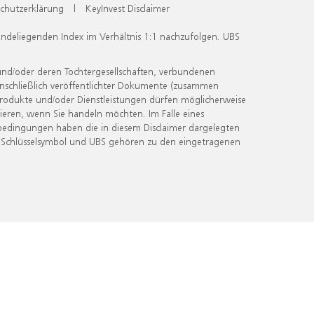
chutzerklärung
|
KeyInvest Disclaimer
undeliegenden Index im Verhältnis 1:1 nachzufolgen. UBS
und/oder deren Tochtergesellschaften, verbundenen
inschließlich veröffentlichter Dokumente (zusammen
 Produkte und/oder Dienstleistungen dürfen möglicherweise
ieren, wenn Sie handeln möchten. Im Falle eines
bedingungen haben die in diesem Disclaimer dargelegten
 Schlüsselsymbol und UBS gehören zu den eingetragenen