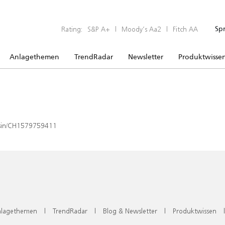
Rating:
S&P A+
|
Moody’s Aa2
|
Fitch AA
Sp
Anlagethemen
TrendRadar
Newsletter
Produktwisse
x/isin/CH1579759411
lagethemen
|
TrendRadar
|
Blog & Newsletter
|
Produktwissen
|