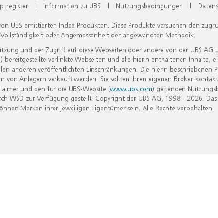
ptregister
|
Information zu UBS
|
Nutzungsbedingungen
|
Datens
 von UBS emittierten Index-Produkten. Diese Produkte versuchen den zugr
, Vollständigkeit oder Angemessenheit der angewandten Methodik.
Nutzung und der Zugriff auf diese Webseiten oder andere von der UBS AG 
eitgestellte verlinkte Webseiten und alle hierin enthaltenen Inhalte, e
allen anderen veröffentlichten Einschränkungen. Die hierin beschriebenen
n von Anlegern verkauft werden. Sie sollten Ihren eigenen Broker kontakt
laimer und den für die UBS-Website (
www.ubs.com
) geltenden Nutzungs
h WSD zur Verfügung gestellt. Copyright der UBS AG, 1998 - 2026. Das
nen Marken ihrer jeweiligen Eigentümer sein. Alle Rechte vorbehalten.