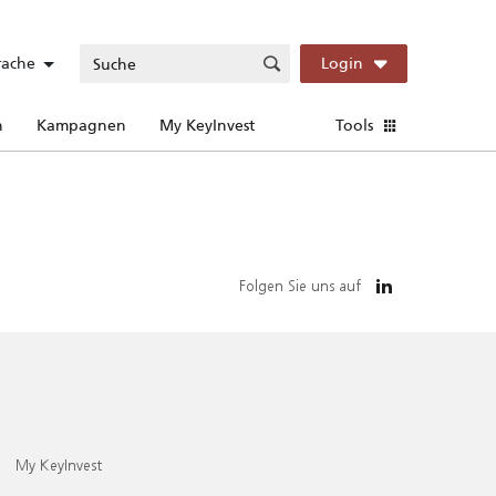
rache
Login
n
Kampagnen
My KeyInvest
Tools
Folgen Sie uns auf
My KeyInvest