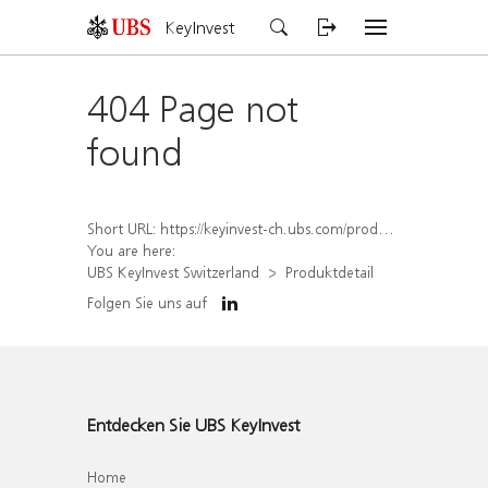
KeyInvest
404 Page not
found
Short URL:
https://keyinvest-ch.ubs.com/produkt/detail/index/isin/CH1579759726
You are here:
UBS KeyInvest Switzerland
Produktdetail
Folgen Sie uns auf
Entdecken Sie UBS KeyInvest
Home