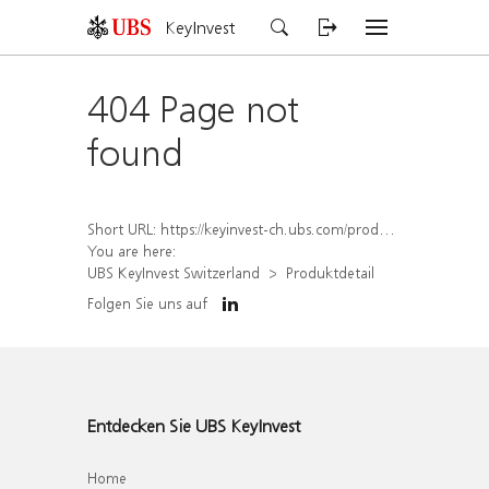
KeyInvest
404 Page not
found
Short URL:
https://keyinvest-ch.ubs.com/produkt/detail/index/isin/CH1579759742
You are here:
UBS KeyInvest Switzerland
Produktdetail
Folgen Sie uns auf
Entdecken Sie UBS KeyInvest
Home