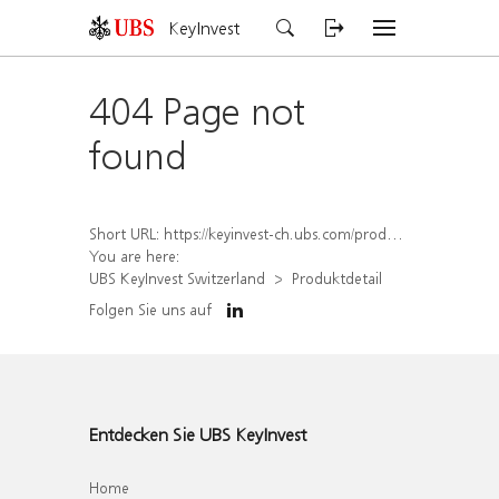
KeyInvest
404 Page not
found
Short URL:
https://keyinvest-ch.ubs.com/produkt/detail/index/isin/CH1579759759
You are here:
UBS KeyInvest Switzerland
Produktdetail
Folgen Sie uns auf
Entdecken Sie UBS KeyInvest
Home