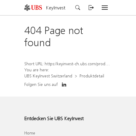
KeyInvest
404 Page not
found
Short URL:
https://keyinvest-ch.ubs.com/produkt/detail/index/isin/CH1579759791
You are here:
UBS KeyInvest Switzerland
Produktdetail
Folgen Sie uns auf
Entdecken Sie UBS KeyInvest
Home