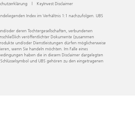
chutzerklärung
|
KeyInvest Disclaimer
undeliegenden Index im Verhältnis 1:1 nachzufolgen. UBS
und/oder deren Tochtergesellschaften, verbundenen
inschließlich veröffentlichter Dokumente (zusammen
 Produkte und/oder Dienstleistungen dürfen möglicherweise
ieren, wenn Sie handeln möchten. Im Falle eines
bedingungen haben die in diesem Disclaimer dargelegten
 Schlüsselsymbol und UBS gehören zu den eingetragenen