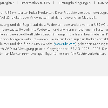
ptregister
|
Information zu UBS
|
Nutzungsbedingungen
|
Datens
 von UBS emittierten Index-Produkten. Diese Produkte versuchen den zugr
, Vollständigkeit oder Angemessenheit der angewandten Methodik.
Nutzung und der Zugriff auf diese Webseiten oder andere von der UBS AG 
eitgestellte verlinkte Webseiten und alle hierin enthaltenen Inhalte, e
allen anderen veröffentlichten Einschränkungen. Die hierin beschriebenen
n von Anlegern verkauft werden. Sie sollten Ihren eigenen Broker kontakt
laimer und den für die UBS-Website (
www.ubs.com
) geltenden Nutzungs
h WSD zur Verfügung gestellt. Copyright der UBS AG, 1998 - 2026. Das
nen Marken ihrer jeweiligen Eigentümer sein. Alle Rechte vorbehalten.