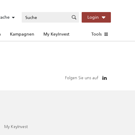
rache
Login
n
Kampagnen
My KeyInvest
Tools
Folgen Sie uns auf
My KeyInvest