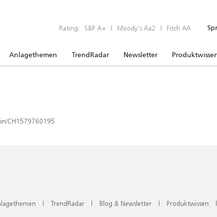
Rating:
S&P A+
|
Moody’s Aa2
|
Fitch AA
Sp
Anlagethemen
TrendRadar
Newsletter
Produktwisse
x/isin/CH1579760195
lagethemen
|
TrendRadar
|
Blog & Newsletter
|
Produktwissen
|