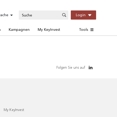
rache
Login
n
Kampagnen
My KeyInvest
Tools
Folgen Sie uns auf
My KeyInvest