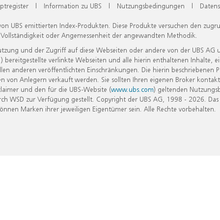
ptregister
|
Information zu UBS
|
Nutzungsbedingungen
|
Datens
 von UBS emittierten Index-Produkten. Diese Produkte versuchen den zugr
, Vollständigkeit oder Angemessenheit der angewandten Methodik.
Nutzung und der Zugriff auf diese Webseiten oder andere von der UBS AG 
eitgestellte verlinkte Webseiten und alle hierin enthaltenen Inhalte, e
allen anderen veröffentlichten Einschränkungen. Die hierin beschriebenen
n von Anlegern verkauft werden. Sie sollten Ihren eigenen Broker kontakt
laimer und den für die UBS-Website (
www.ubs.com
) geltenden Nutzungs
h WSD zur Verfügung gestellt. Copyright der UBS AG, 1998 - 2026. Das
nen Marken ihrer jeweiligen Eigentümer sein. Alle Rechte vorbehalten.