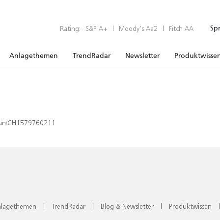
Rating:
S&P A+
|
Moody’s Aa2
|
Fitch AA
Sp
Anlagethemen
TrendRadar
Newsletter
Produktwisse
x/isin/CH1579760211
lagethemen
|
TrendRadar
|
Blog & Newsletter
|
Produktwissen
|