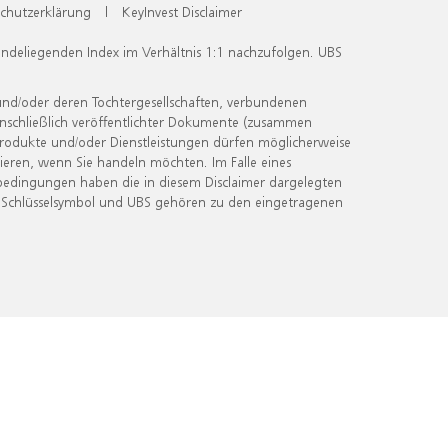
chutzerklärung
|
KeyInvest Disclaimer
undeliegenden Index im Verhältnis 1:1 nachzufolgen. UBS
und/oder deren Tochtergesellschaften, verbundenen
inschließlich veröffentlichter Dokumente (zusammen
 Produkte und/oder Dienstleistungen dürfen möglicherweise
ieren, wenn Sie handeln möchten. Im Falle eines
bedingungen haben die in diesem Disclaimer dargelegten
 Schlüsselsymbol und UBS gehören zu den eingetragenen