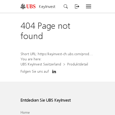
KeyInvest
404 Page not
found
Short URL:
https://keyinvest-ch.ubs.com/produkt/detail/index/isin/CH1579760500
You are here:
UBS KeyInvest Switzerland
Produktdetail
Folgen Sie uns auf
Entdecken Sie UBS KeyInvest
Home