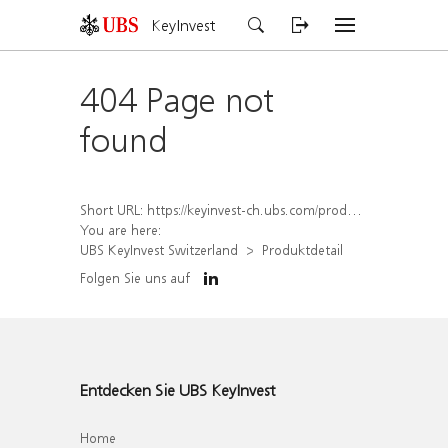
KeyInvest
404 Page not
found
Short URL:
https://keyinvest-ch.ubs.com/produkt/detail/index/isin/CH1579760575
You are here:
UBS KeyInvest Switzerland
Produktdetail
Folgen Sie uns auf
Entdecken Sie UBS KeyInvest
Home