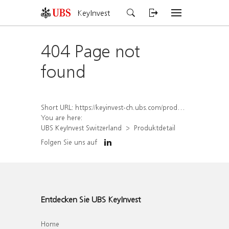
KeyInvest
404 Page not
found
Short URL:
https://keyinvest-ch.ubs.com/produkt/detail/index/isin/CH1579760609
You are here:
UBS KeyInvest Switzerland
Produktdetail
Folgen Sie uns auf
Entdecken Sie UBS KeyInvest
Home