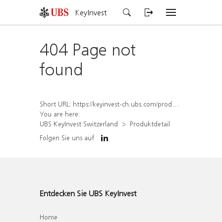
KeyInvest
404 Page not
found
Short URL:
https://keyinvest-ch.ubs.com/produkt/detail/index/isin/CH1579760773
You are here:
UBS KeyInvest Switzerland
Produktdetail
Folgen Sie uns auf
Entdecken Sie UBS KeyInvest
Home