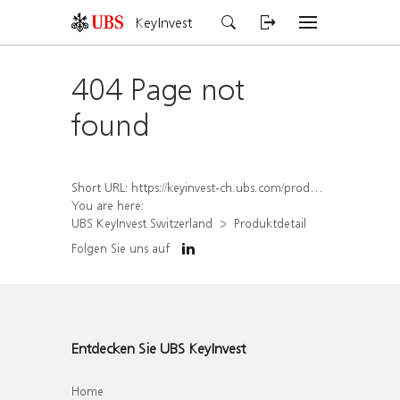
KeyInvest
404 Page not
found
Short URL:
https://keyinvest-ch.ubs.com/produkt/detail/index/isin/CH1579760815
You are here:
UBS KeyInvest Switzerland
Produktdetail
Folgen Sie uns auf
Entdecken Sie UBS KeyInvest
Home