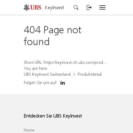
KeyInvest
404 Page not
found
Short URL:
https://keyinvest-ch.ubs.com/produkt/detail/index/isin/CH1579760856
You are here:
UBS KeyInvest Switzerland
Produktdetail
Folgen Sie uns auf
Entdecken Sie UBS KeyInvest
Home