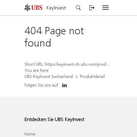
KeyInvest
404 Page not
found
Short URL:
https://keyinvest-ch.ubs.com/produkt/detail/index/isin/CH1579761979
You are here:
UBS KeyInvest Switzerland
Produktdetail
Folgen Sie uns auf
Entdecken Sie UBS KeyInvest
Home