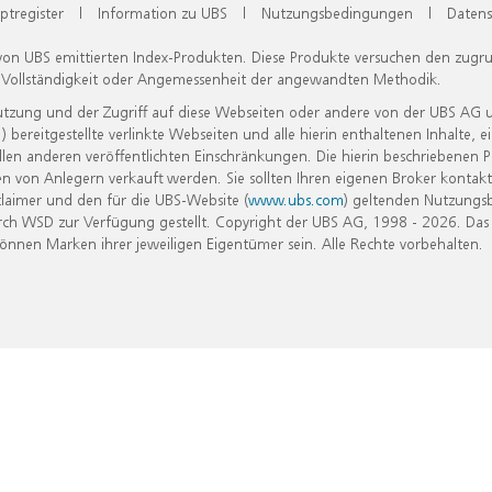
ptregister
|
Information zu UBS
|
Nutzungsbedingungen
|
Datens
 von UBS emittierten Index-Produkten. Diese Produkte versuchen den zugr
, Vollständigkeit oder Angemessenheit der angewandten Methodik.
Nutzung und der Zugriff auf diese Webseiten oder andere von der UBS AG 
eitgestellte verlinkte Webseiten und alle hierin enthaltenen Inhalte, e
allen anderen veröffentlichten Einschränkungen. Die hierin beschriebenen
n von Anlegern verkauft werden. Sie sollten Ihren eigenen Broker kontakt
laimer und den für die UBS-Website (
www.ubs.com
) geltenden Nutzungs
h WSD zur Verfügung gestellt. Copyright der UBS AG, 1998 - 2026. Das
nen Marken ihrer jeweiligen Eigentümer sein. Alle Rechte vorbehalten.