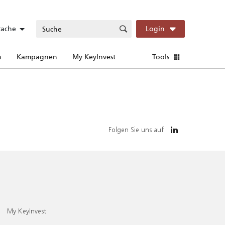
rache
Login
n
Kampagnen
My KeyInvest
Tools
Folgen Sie uns auf
My KeyInvest