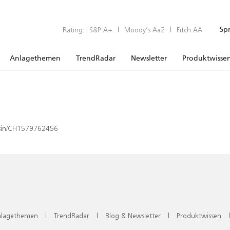
Rating:
S&P A+
|
Moody’s Aa2
|
Fitch AA
Sp
Anlagethemen
TrendRadar
Newsletter
Produktwisse
x/isin/CH1579762456
lagethemen
|
TrendRadar
|
Blog & Newsletter
|
Produktwissen
|