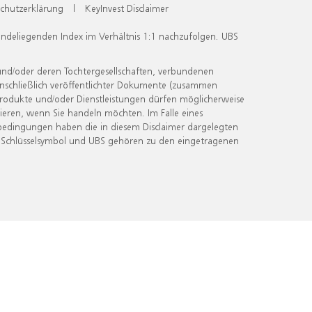
chutzerklärung
|
KeyInvest Disclaimer
undeliegenden Index im Verhältnis 1:1 nachzufolgen. UBS
und/oder deren Tochtergesellschaften, verbundenen
inschließlich veröffentlichter Dokumente (zusammen
 Produkte und/oder Dienstleistungen dürfen möglicherweise
ieren, wenn Sie handeln möchten. Im Falle eines
bedingungen haben die in diesem Disclaimer dargelegten
 Schlüsselsymbol und UBS gehören zu den eingetragenen