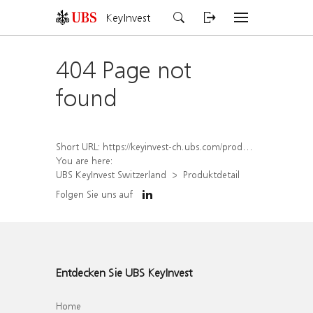
KeyInvest
404 Page not
found
Short URL:
https://keyinvest-ch.ubs.com/produkt/detail/index/isin/CH1579762464
You are here:
UBS KeyInvest Switzerland
Produktdetail
Folgen Sie uns auf
Entdecken Sie UBS KeyInvest
Home