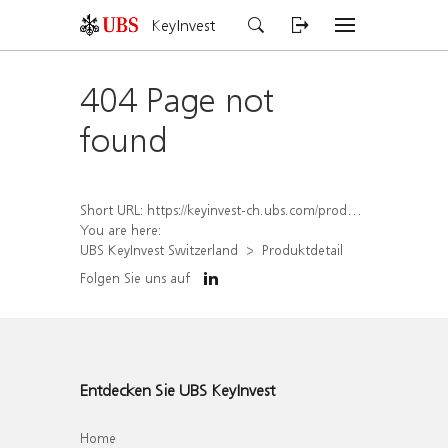
KeyInvest
404 Page not
found
Short URL:
https://keyinvest-ch.ubs.com/produkt/detail/index/isin/CH1579762712
You are here:
UBS KeyInvest Switzerland
Produktdetail
Folgen Sie uns auf
Entdecken Sie UBS KeyInvest
Home