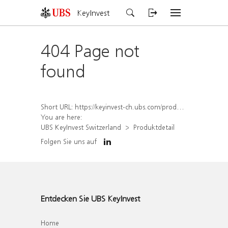
KeyInvest
404 Page not
found
Short URL:
https://keyinvest-ch.ubs.com/produkt/detail/index/isin/CH1579763231
You are here:
UBS KeyInvest Switzerland
Produktdetail
Folgen Sie uns auf
Entdecken Sie UBS KeyInvest
Home