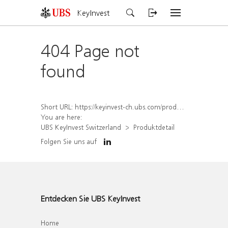
KeyInvest
404 Page not
found
Short URL:
https://keyinvest-ch.ubs.com/produkt/detail/index/isin/CH1579763371
You are here:
UBS KeyInvest Switzerland
Produktdetail
Folgen Sie uns auf
Entdecken Sie UBS KeyInvest
Home