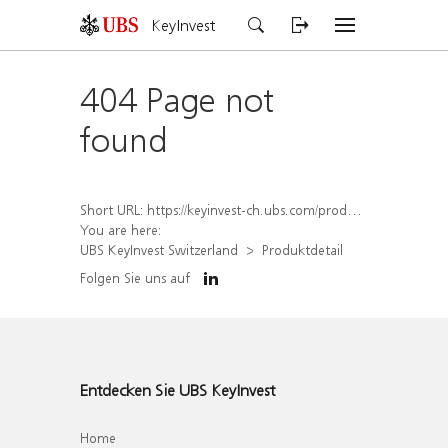
KeyInvest
404 Page not
found
Short URL:
https://keyinvest-ch.ubs.com/produkt/detail/index/isin/CH1579763538
You are here:
UBS KeyInvest Switzerland
Produktdetail
Folgen Sie uns auf
Entdecken Sie UBS KeyInvest
Home