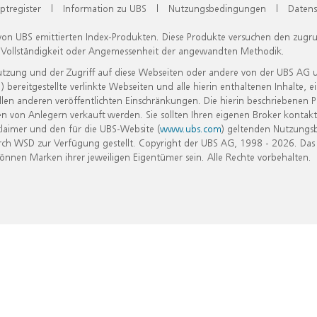
ptregister
|
Information zu UBS
|
Nutzungsbedingungen
|
Datens
 von UBS emittierten Index-Produkten. Diese Produkte versuchen den zugr
, Vollständigkeit oder Angemessenheit der angewandten Methodik.
Nutzung und der Zugriff auf diese Webseiten oder andere von der UBS AG 
eitgestellte verlinkte Webseiten und alle hierin enthaltenen Inhalte, e
allen anderen veröffentlichten Einschränkungen. Die hierin beschriebenen
n von Anlegern verkauft werden. Sie sollten Ihren eigenen Broker kontakt
laimer und den für die UBS-Website (
www.ubs.com
) geltenden Nutzungs
h WSD zur Verfügung gestellt. Copyright der UBS AG, 1998 - 2026. Das
nen Marken ihrer jeweiligen Eigentümer sein. Alle Rechte vorbehalten.