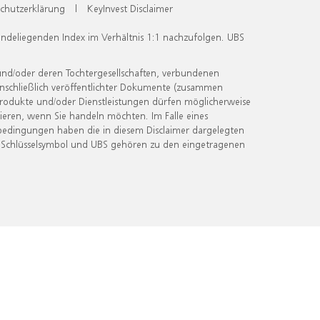
chutzerklärung
|
KeyInvest Disclaimer
undeliegenden Index im Verhältnis 1:1 nachzufolgen. UBS
und/oder deren Tochtergesellschaften, verbundenen
inschließlich veröffentlichter Dokumente (zusammen
 Produkte und/oder Dienstleistungen dürfen möglicherweise
ieren, wenn Sie handeln möchten. Im Falle eines
bedingungen haben die in diesem Disclaimer dargelegten
 Schlüsselsymbol und UBS gehören zu den eingetragenen