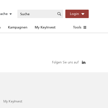
rache
Login
n
Kampagnen
My KeyInvest
Tools
Folgen Sie uns auf
My KeyInvest