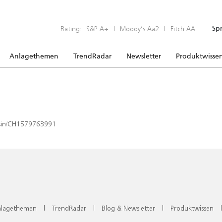
Rating:
S&P A+
|
Moody’s Aa2
|
Fitch AA
Sp
Anlagethemen
TrendRadar
Newsletter
Produktwisse
x/isin/CH1579763991
lagethemen
|
TrendRadar
|
Blog & Newsletter
|
Produktwissen
|