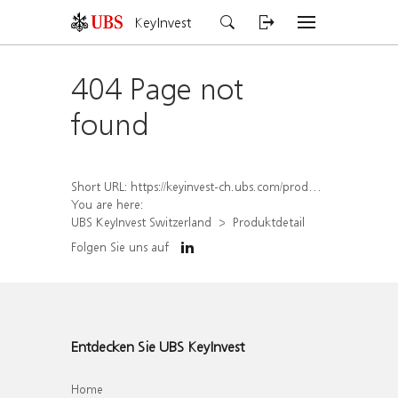
KeyInvest
404 Page not
found
Short URL:
https://keyinvest-ch.ubs.com/produkt/detail/index/isin/CH1579764387
You are here:
UBS KeyInvest Switzerland
Produktdetail
Folgen Sie uns auf
Entdecken Sie UBS KeyInvest
Home