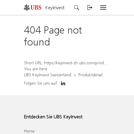
KeyInvest
404 Page not
found
Short URL:
https://keyinvest-ch.ubs.com/produkt/detail/index/isin/CH1579764726
You are here:
UBS KeyInvest Switzerland
Produktdetail
Folgen Sie uns auf
Entdecken Sie UBS KeyInvest
Home