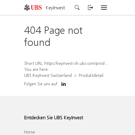
KeyInvest
404 Page not
found
Short URL:
https://keyinvest-ch.ubs.com/produkt/detail/index/isin/CH1579765210
You are here:
UBS KeyInvest Switzerland
Produktdetail
Folgen Sie uns auf
Entdecken Sie UBS KeyInvest
Home