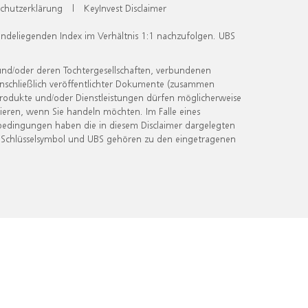
chutzerklärung
|
KeyInvest Disclaimer
undeliegenden Index im Verhältnis 1:1 nachzufolgen. UBS
und/oder deren Tochtergesellschaften, verbundenen
inschließlich veröffentlichter Dokumente (zusammen
 Produkte und/oder Dienstleistungen dürfen möglicherweise
ieren, wenn Sie handeln möchten. Im Falle eines
bedingungen haben die in diesem Disclaimer dargelegten
 Schlüsselsymbol und UBS gehören zu den eingetragenen