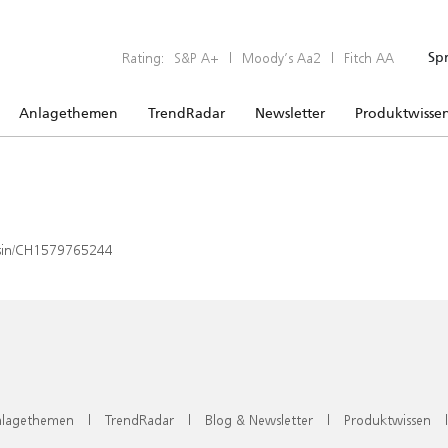
Rating:
S&P A+
|
Moody’s Aa2
|
Fitch AA
Sp
Anlagethemen
TrendRadar
Newsletter
Produktwisse
x/isin/CH1579765244
lagethemen
|
TrendRadar
|
Blog & Newsletter
|
Produktwissen
|