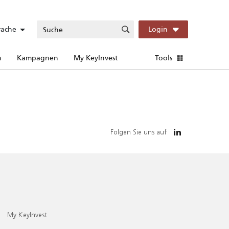
rache
Login
n
Kampagnen
My KeyInvest
Tools
Folgen Sie uns auf
My KeyInvest