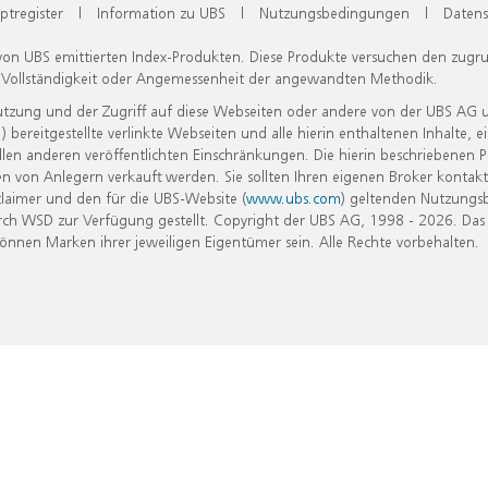
ptregister
|
Information zu UBS
|
Nutzungsbedingungen
|
Datens
 von UBS emittierten Index-Produkten. Diese Produkte versuchen den zugr
, Vollständigkeit oder Angemessenheit der angewandten Methodik.
Nutzung und der Zugriff auf diese Webseiten oder andere von der UBS AG 
eitgestellte verlinkte Webseiten und alle hierin enthaltenen Inhalte, e
allen anderen veröffentlichten Einschränkungen. Die hierin beschriebenen
n von Anlegern verkauft werden. Sie sollten Ihren eigenen Broker kontakt
laimer und den für die UBS-Website (
www.ubs.com
) geltenden Nutzungs
h WSD zur Verfügung gestellt. Copyright der UBS AG, 1998 - 2026. Das
nen Marken ihrer jeweiligen Eigentümer sein. Alle Rechte vorbehalten.