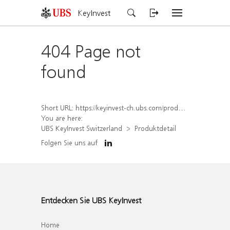
KeyInvest
404 Page not
found
Short URL:
https://keyinvest-ch.ubs.com/produkt/detail/index/isin/CH1579765731
You are here:
UBS KeyInvest Switzerland
Produktdetail
Folgen Sie uns auf
Entdecken Sie UBS KeyInvest
Home