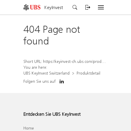
KeyInvest
404 Page not
found
Short URL:
https://keyinvest-ch.ubs.com/produkt/detail/index/isin/CH1579765830
You are here:
UBS KeyInvest Switzerland
Produktdetail
Folgen Sie uns auf
Entdecken Sie UBS KeyInvest
Home