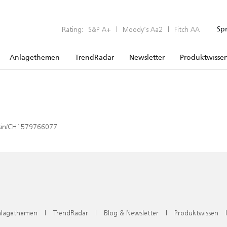
Rating:
S&P A+
|
Moody’s Aa2
|
Fitch AA
Sp
Anlagethemen
TrendRadar
Newsletter
Produktwisse
x/isin/CH1579766077
lagethemen
|
TrendRadar
|
Blog & Newsletter
|
Produktwissen
|