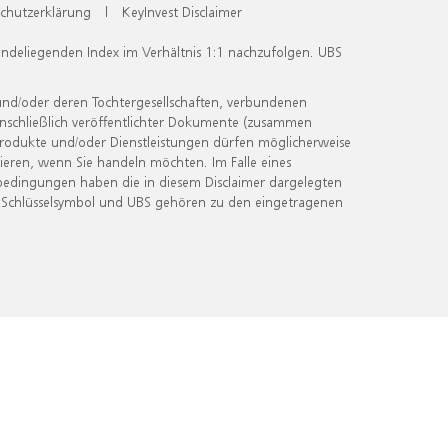
chutzerklärung
|
KeyInvest Disclaimer
undeliegenden Index im Verhältnis 1:1 nachzufolgen. UBS
und/oder deren Tochtergesellschaften, verbundenen
inschließlich veröffentlichter Dokumente (zusammen
 Produkte und/oder Dienstleistungen dürfen möglicherweise
ieren, wenn Sie handeln möchten. Im Falle eines
bedingungen haben die in diesem Disclaimer dargelegten
 Schlüsselsymbol und UBS gehören zu den eingetragenen