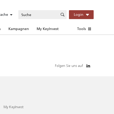
rache
Login
n
Kampagnen
My KeyInvest
Tools
Folgen Sie uns auf
My KeyInvest