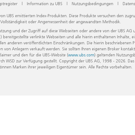
ptregister
|
Information zu UBS
|
Nutzungsbedingungen
|
Datens
 von UBS emittierten Index-Produkten. Diese Produkte versuchen den zugr
, Vollständigkeit oder Angemessenheit der angewandten Methodik.
Nutzung und der Zugriff auf diese Webseiten oder andere von der UBS AG 
eitgestellte verlinkte Webseiten und alle hierin enthaltenen Inhalte, e
allen anderen veröffentlichten Einschränkungen. Die hierin beschriebenen
n von Anlegern verkauft werden. Sie sollten Ihren eigenen Broker kontakt
laimer und den für die UBS-Website (
www.ubs.com
) geltenden Nutzungs
h WSD zur Verfügung gestellt. Copyright der UBS AG, 1998 - 2026. Das
nen Marken ihrer jeweiligen Eigentümer sein. Alle Rechte vorbehalten.