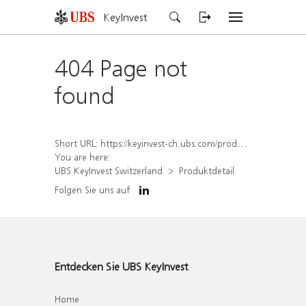
KeyInvest
404 Page not
found
Short URL:
https://keyinvest-ch.ubs.com/produkt/detail/index/isin/CH1579766234
You are here:
UBS KeyInvest Switzerland
Produktdetail
Folgen Sie uns auf
Entdecken Sie UBS KeyInvest
Home