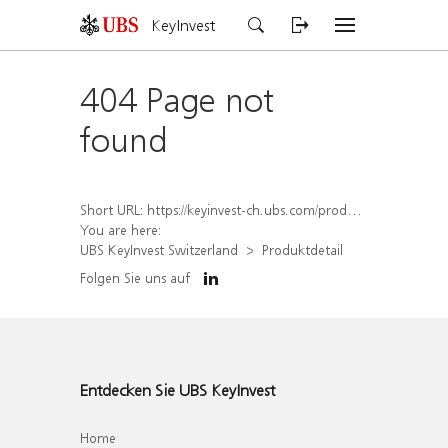
KeyInvest
404 Page not
found
Short URL:
https://keyinvest-ch.ubs.com/produkt/detail/index/isin/CH1579767976
You are here:
UBS KeyInvest Switzerland
Produktdetail
Folgen Sie uns auf
Entdecken Sie UBS KeyInvest
Home