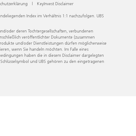
chutzerklärung
|
KeyInvest Disclaimer
undeliegenden Index im Verhältnis 1:1 nachzufolgen. UBS
und/oder deren Tochtergesellschaften, verbundenen
inschließlich veröffentlichter Dokumente (zusammen
 Produkte und/oder Dienstleistungen dürfen möglicherweise
ieren, wenn Sie handeln möchten. Im Falle eines
bedingungen haben die in diesem Disclaimer dargelegten
 Schlüsselsymbol und UBS gehören zu den eingetragenen