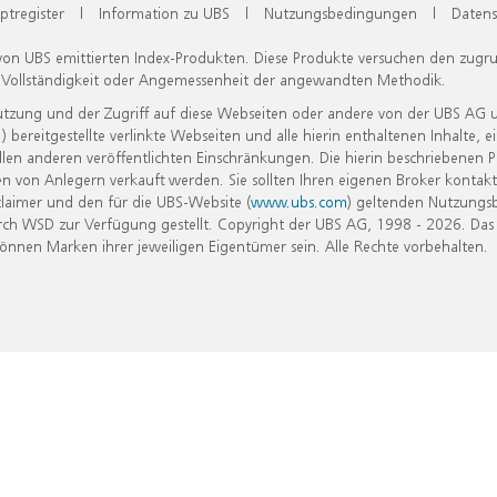
ptregister
|
Information zu UBS
|
Nutzungsbedingungen
|
Datens
 von UBS emittierten Index-Produkten. Diese Produkte versuchen den zugr
, Vollständigkeit oder Angemessenheit der angewandten Methodik.
Nutzung und der Zugriff auf diese Webseiten oder andere von der UBS AG 
eitgestellte verlinkte Webseiten und alle hierin enthaltenen Inhalte, e
allen anderen veröffentlichten Einschränkungen. Die hierin beschriebenen
n von Anlegern verkauft werden. Sie sollten Ihren eigenen Broker kontakt
laimer und den für die UBS-Website (
www.ubs.com
) geltenden Nutzungs
h WSD zur Verfügung gestellt. Copyright der UBS AG, 1998 - 2026. Das
nen Marken ihrer jeweiligen Eigentümer sein. Alle Rechte vorbehalten.