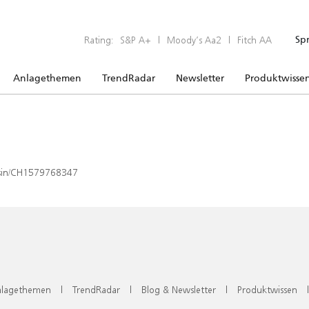
Rating:
S&P A+
|
Moody’s Aa2
|
Fitch AA
Sp
Anlagethemen
TrendRadar
Newsletter
Produktwisse
x/isin/CH1579768347
lagethemen
|
TrendRadar
|
Blog & Newsletter
|
Produktwissen
|