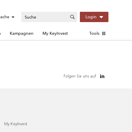
rache
Login
n
Kampagnen
My KeyInvest
Tools
Folgen Sie uns auf
My KeyInvest