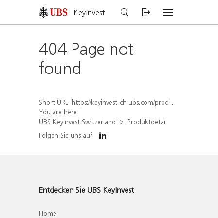
KeyInvest
404 Page not
found
Short URL:
https://keyinvest-ch.ubs.com/produkt/detail/index/isin/CH1579768438
You are here:
UBS KeyInvest Switzerland
Produktdetail
Folgen Sie uns auf
Entdecken Sie UBS KeyInvest
Home