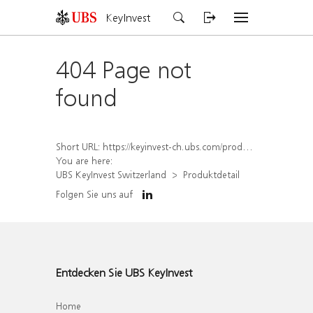
KeyInvest
404 Page not
found
Short URL:
https://keyinvest-ch.ubs.com/produkt/detail/index/isin/CH1579768578
You are here:
UBS KeyInvest Switzerland
Produktdetail
Folgen Sie uns auf
Entdecken Sie UBS KeyInvest
Home