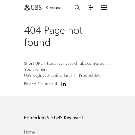
KeyInvest
404 Page not
found
Short URL:
https://keyinvest-ch.ubs.com/produkt/detail/index/isin/CH1579768727
You are here:
UBS KeyInvest Switzerland
Produktdetail
Folgen Sie uns auf
Entdecken Sie UBS KeyInvest
Home