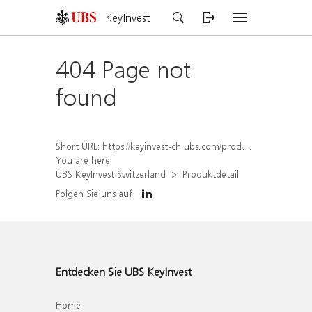
KeyInvest
404 Page not
found
Short URL:
https://keyinvest-ch.ubs.com/produkt/detail/index/isin/CH1579769196
You are here:
UBS KeyInvest Switzerland
Produktdetail
Folgen Sie uns auf
Entdecken Sie UBS KeyInvest
Home