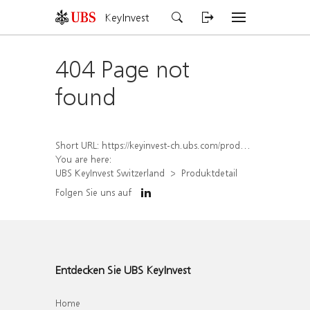
KeyInvest
404 Page not
found
Short URL:
https://keyinvest-ch.ubs.com/produkt/detail/index/isin/CH1579769204
You are here:
UBS KeyInvest Switzerland
Produktdetail
Folgen Sie uns auf
Entdecken Sie UBS KeyInvest
Home