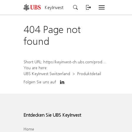
KeyInvest
404 Page not
found
Short URL:
https://keyinvest-ch.ubs.com/produkt/detail/index/isin/CH1579769238
You are here:
UBS KeyInvest Switzerland
Produktdetail
Folgen Sie uns auf
Entdecken Sie UBS KeyInvest
Home